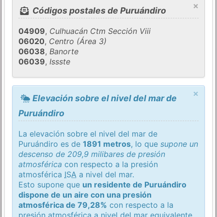
×
Códigos postales de Puruándiro
04909
,
Culhuacán Ctm Sección Viii
06020
,
Centro (Área 3)
06038
,
Banorte
06039
,
Issste
×
Elevación sobre el nivel del mar de
Puruándiro
La elevación sobre el nivel del mar de
Puruándiro es de
1891 metros
, lo que
supone un
descenso de 209,9 milibares de presión
atmosférica
con respecto a la presión
atmosférica
ISA
a nivel del mar.
Esto supone que
un residente de Puruándiro
dispone de un aire con una presión
atmosférica de 79,28%
con respecto a la
presión atmosférica a nivel del mar equivalente.