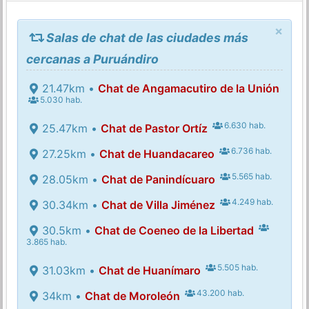
×
Salas de chat de las ciudades más
cercanas a Puruándiro
21.47km •
Chat de Angamacutiro de la Unión
5.030 hab.
6.630 hab.
25.47km •
Chat de Pastor Ortíz
6.736 hab.
27.25km •
Chat de Huandacareo
5.565 hab.
28.05km •
Chat de Panindícuaro
4.249 hab.
30.34km •
Chat de Villa Jiménez
30.5km •
Chat de Coeneo de la Libertad
3.865 hab.
5.505 hab.
31.03km •
Chat de Huanímaro
43.200 hab.
34km •
Chat de Moroleón