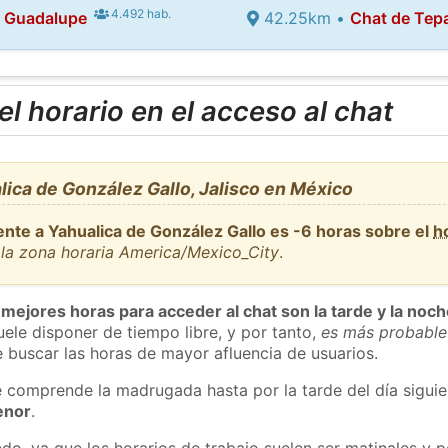
4.492 hab.
e Guadalupe
42.25km •
Chat de Tepa
l horario en el acceso al chat
ica de González Gallo, Jalisco en México
ente a Yahualica de González Gallo es -6 horas sobre el
h
la zona horaria America/Mexico_City
.
 mejores horas para acceder al chat son la tarde y la noc
ele disponer de tiempo libre, y por tanto,
es más probable
 buscar las horas de mayor afluencia de usuarios.
e comprende la madrugada hasta por la tarde del día sigui
enor
.
do, ya que los horarios de trabajo suelen ser matinales y p