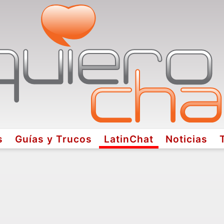
s
Guías y Trucos
LatinChat
Noticias