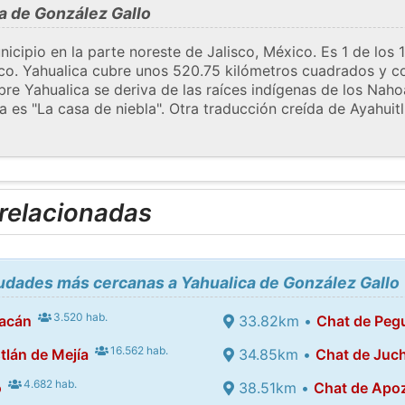
a de González Gallo
icipio en la parte noreste de Jalisco, México. Es 1 de los
co. Yahualica cubre unos 520.75 kilómetros cuadrados y c
e Yahualica se deriva de las raíces indígenas de los Nahoas
lica es "La casa de niebla". Otra traducción creída de Ayahu
 relacionadas
iudades más cercanas a Yahualica de González Gallo
3.520 hab.
cacán
33.82km •
Chat de Peg
16.562 hab.
tlán de Mejía
34.85km •
Chat de Juch
4.682 hab.
o
38.51km •
Chat de Apo