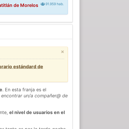
91.959 hab.
titlán de Morelos
×
orario estándard de
he
. En esta franja es el
 encontrar un/a compañer@ de
ente,
el nivel de usuarios en el
or tanto es por la tarde-noche