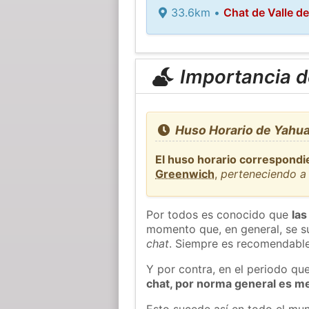
33.6km •
Chat de Valle d
Importancia de
Huso Horario de Yahual
El huso horario correspondi
Greenwich
,
perteneciendo a 
Por todos es conocido que
las
momento que, en general, se su
chat
. Siempre es recomendable
Y por contra, en el periodo qu
chat, por norma general es m
Esto sucede así en todo el mun