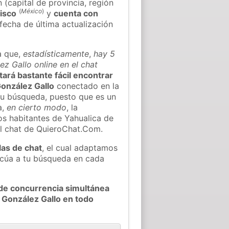
(capital de provincia, región
(
México
)
lisco
y
cuenta con
 fecha de última actualización
a que,
estadísticamente
,
hay 5
z Gallo online en el chat
ltará bastante fácil encontrar
González Gallo
conectado en la
tu búsqueda, puesto que es un
a,
en cierto modo
, la
os habitantes de Yahualica de
l chat de QuieroChat.Com.
las de chat
, el cual adaptamos
decúa a tu búsqueda en cada
de concurrencia simultánea
 González Gallo en todo