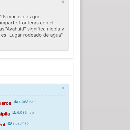
×
 125 municipios que
omparte fronteras con el
."Ayahuitl" significa niebla y
itl es "Lugar rodeado de agua"
×
4.063 hab.
ueros
6.035 hab.
ipila
2.626 hab.
zol