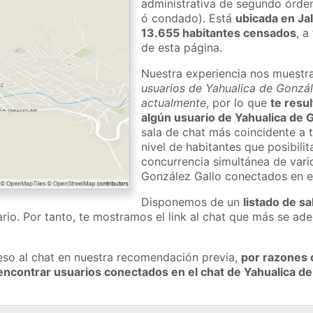
administrativa de segundo órden 
ó condado). Está
ubicada en Ja
13.655 habitantes censados
, a
de esta página.
Nuestra experiencia nos muestr
usuarios de Yahualica de Gonzále
actualmente
, por lo que
te resu
algún usuario de Yahualica de 
sala de chat más coincidente a 
nivel de habitantes que posibilit
concurrencia simultánea de vari
González Gallo conectados en e
Disponemos de un
listado de sa
rio. Por tanto, te mostramos el link al chat que más se a
eso al chat en nuestra recomendación previa,
por razones 
ncontrar usuarios conectados en el chat de Yahualica de