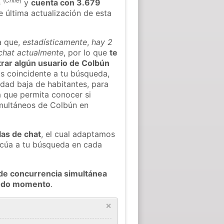
(
Chile
)
s
y
cuenta con 3.679
e última actualización de esta
a que,
estadísticamente
,
hay 2
 chat actualmente
, por lo que
te
ntrar algún usuario de Colbún
s coincidente a tu búsqueda,
idad baja de habitantes, para
a que permita conocer si
imultáneos de Colbún en
las de chat
, el cual adaptamos
decúa a tu búsqueda en cada
de concurrencia simultánea
 todo momento
.
×