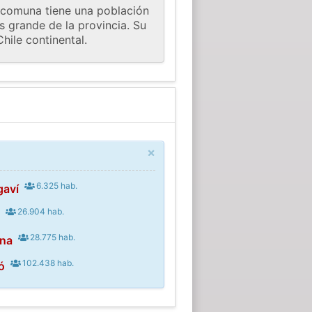
a comuna tiene una población
s grande de la provincia. Su
hile continental.
×
6.325 hab.
gaví
26.904 hab.
l
28.775 hab.
ina
102.438 hab.
ó