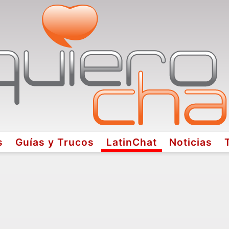
s
Guías y Trucos
LatinChat
Noticias