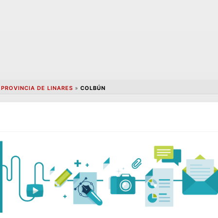
»
PROVINCIA DE LINARES
»
COLBÚN