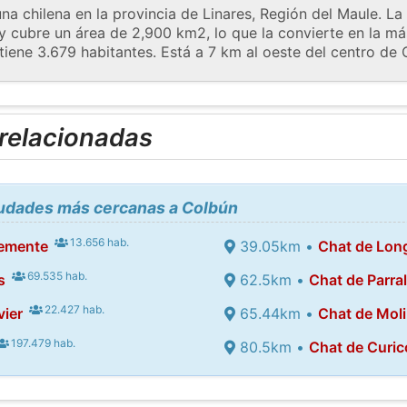
a chilena en la provincia de Linares, Región del Maule. L
y cubre un área de 2,900 km2, lo que la convierte en la má
 tiene 3.679 habitantes. Está a 7 km al oeste del centro de C
 relacionadas
ciudades más cercanas a Colbún
13.656 hab.
lemente
39.05km •
Chat de Lon
69.535 hab.
s
62.5km •
Chat de Parra
22.427 hab.
vier
65.44km •
Chat de Mol
197.479 hab.
80.5km •
Chat de Curic