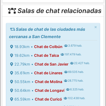
Salas de chat relacionadas
×
Salas de chat de las ciudades más
cercanas a San Clemente
3.679 hab.
18.93km •
Chat de Colbún
197.479 hab.
19.62km •
Chat de Talca
22.427 hab.
22.79km •
Chat de San Javier
69.535 hab.
35.61km •
Chat de Linares
28.775 hab.
50.55km •
Chat de Molina
6.325 hab.
50.64km •
Chat de Longaví
102.438 hab.
65.59km •
Chat de Curicó