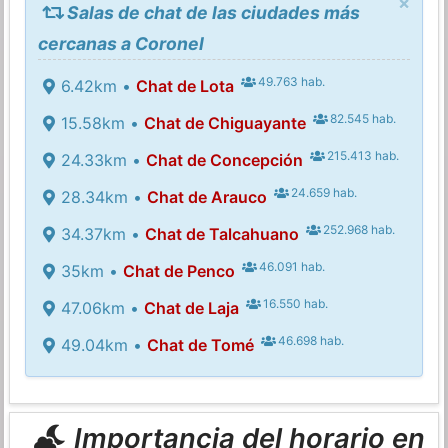
×
Salas de chat de las ciudades más
cercanas a Coronel
49.763 hab.
6.42km •
Chat de Lota
82.545 hab.
15.58km •
Chat de Chiguayante
215.413 hab.
24.33km •
Chat de Concepción
24.659 hab.
28.34km •
Chat de Arauco
252.968 hab.
34.37km •
Chat de Talcahuano
46.091 hab.
35km •
Chat de Penco
16.550 hab.
47.06km •
Chat de Laja
46.698 hab.
49.04km •
Chat de Tomé
Importancia del horario en