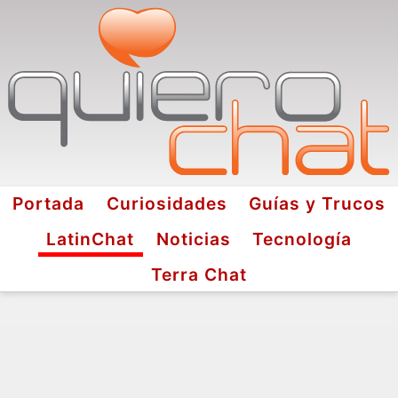
Portada
Curiosidades
Guías y Trucos
LatinChat
Noticias
Tecnología
Terra Chat