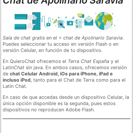
Chat de Apolinario Saravia
Sala de chat gratis
en el ⭐
chat de Apolinario Saravia
.
Puedes seleccionar tu acceso en versión Flash o en
versión Celular, en función de tu dispositivo.
En QuieroChat ofrecemos el
Terra Chat España
y el
LatinChat
sin java. En ambos casos, ofrecemos versión
de
chat Celular Android, iOs para iPhone, iPad e
incluso iPod
, tanto para el Chat de Terra como para el
Latin Chat.
En caso de que accedas desde un dispositivo Celular, la
única opción disponible es la segunda, pues estos
dispositivos no reproducen Adobe Flash.