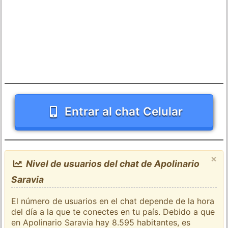
Entrar al chat Celular
×
Nivel de usuarios del chat de Apolinario
Saravia
El número de usuarios en el chat depende de la hora
del día a la que te conectes en tu país. Debido a que
en Apolinario Saravia hay 8.595 habitantes, es