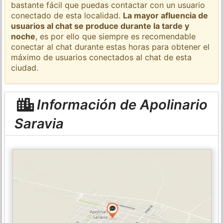
bastante fácil que puedas contactar con un usuario
conectado de esta localidad.
La mayor afluencia de
usuarios al chat se produce durante la tarde y
noche
, es por ello que siempre es recomendable
conectar al chat durante estas horas para obtener el
máximo de usuarios conectados al chat de esta
ciudad.
Información de Apolinario
Saravia