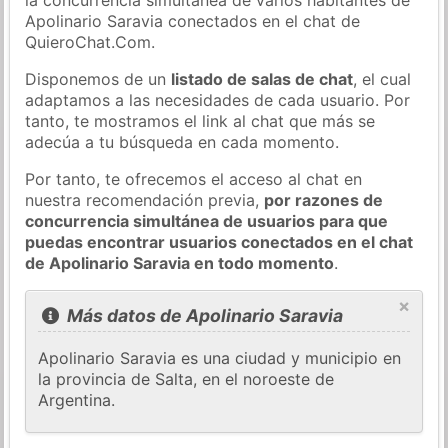
Apolinario Saravia conectados en el chat de
QuieroChat.Com.
Disponemos de un
listado de salas de chat
, el cual
adaptamos a las necesidades de cada usuario. Por
tanto, te mostramos el link al chat que más se
adecúa a tu búsqueda en cada momento.
Por tanto, te ofrecemos el acceso al chat en
nuestra recomendación previa,
por razones de
concurrencia simultánea de usuarios para que
puedas encontrar usuarios conectados en el chat
de Apolinario Saravia en todo momento
.
×
Más datos de Apolinario Saravia
Apolinario Saravia es una ciudad y municipio en
la provincia de Salta, en el noroeste de
Argentina.