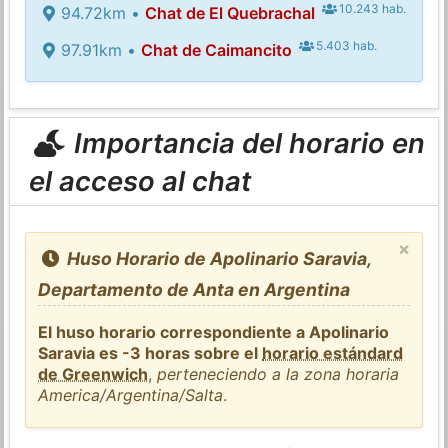
10.243 hab.
94.72km •
Chat de El Quebrachal
5.403 hab.
97.91km •
Chat de Caimancito
Importancia del horario en
el acceso al chat
×
Huso Horario de Apolinario Saravia,
Departamento de Anta en Argentina
El huso horario correspondiente a Apolinario
Saravia es -3 horas sobre el
horario estándard
de Greenwich
,
perteneciendo a la zona horaria
America/Argentina/Salta
.