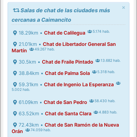
×
Salas de chat de las ciudades más
cercanas a Caimancito
5.174 hab.
18.29km •
Chat de Calilegua
21.01km •
Chat de Libertador General San
49.267 hab.
Martín
13.682 hab.
30.5km •
Chat de Fraile Pintado
5.318 hab.
38.84km •
Chat de Palma Sola
59.31km •
Chat de Ingenio La Esperanza
5.002 hab.
58.430 hab.
61.09km •
Chat de San Pedro
4.883 hab.
63.52km •
Chat de Santa Clara
72.43km •
Chat de San Ramón de la Nueva
74.059 hab.
Orán