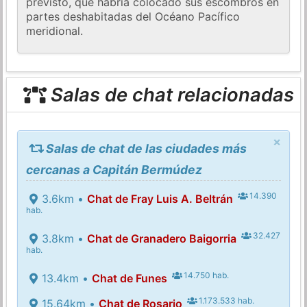
previsto, que habría colocado sus escombros en
partes deshabitadas del Océano Pacífico
meridional.
Salas de chat relacionadas
×
Salas de chat de las ciudades más
cercanas a Capitán Bermúdez
14.390
3.6km •
Chat de Fray Luis A. Beltrán
hab.
32.427
3.8km •
Chat de Granadero Baigorria
hab.
14.750 hab.
13.4km •
Chat de Funes
1.173.533 hab.
15.64km •
Chat de Rosario