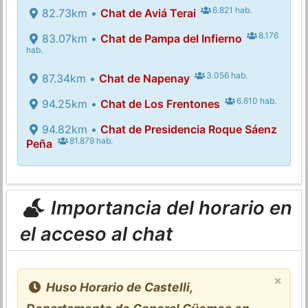
6.821 hab.
82.73km •
Chat de Aviá Terai
8.176
83.07km •
Chat de Pampa del Infierno
hab.
3.056 hab.
87.34km •
Chat de Napenay
6.610 hab.
94.25km •
Chat de Los Frentones
94.82km •
Chat de Presidencia Roque Sáenz
81.879 hab.
Peña
Importancia del horario en
el acceso al chat
×
Huso Horario de Castelli,