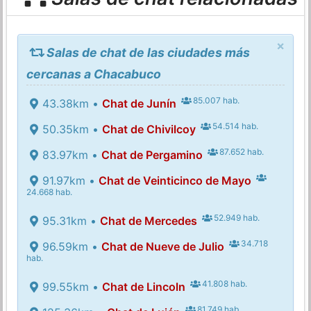
×
Salas de chat de las ciudades más
cercanas a Chacabuco
85.007 hab.
43.38km •
Chat de Junín
54.514 hab.
50.35km •
Chat de Chivilcoy
87.652 hab.
83.97km •
Chat de Pergamino
91.97km •
Chat de Veinticinco de Mayo
24.668 hab.
52.949 hab.
95.31km •
Chat de Mercedes
34.718
96.59km •
Chat de Nueve de Julio
hab.
41.808 hab.
99.55km •
Chat de Lincoln
81.749 hab.