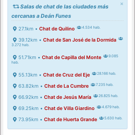
×
Salas de chat de las ciudades más
cercanas a Deán Funes
4.534 hab.
27.1km •
Chat de Quilino
39.12km •
Chat de San José de la Dormida
3.272 hab.
9.085
51.71km •
Chat de Capilla del Monte
hab.
28.166 hab.
55.13km •
Chat de Cruz del Eje
7.235 hab.
63.82km •
Chat de La Cumbre
26.825 hab.
66.92km •
Chat de Jesús María
4.679 hab.
69.25km •
Chat de Villa Giardino
5.630 hab.
73.95km •
Chat de Huerta Grande