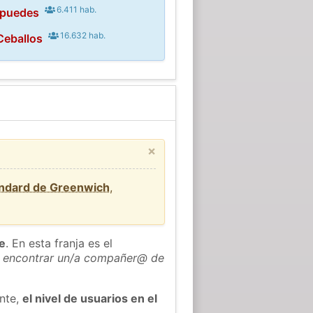
6.411 hab.
ipuedes
16.632 hab.
Ceballos
×
ándard de Greenwich
,
he
. En esta franja es el
 encontrar un/a compañer@ de
ente,
el nivel de usuarios en el