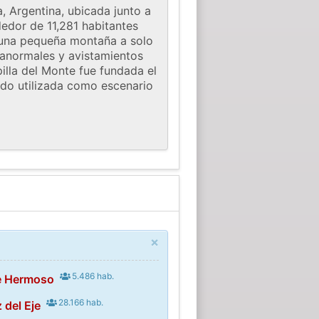
, Argentina, ubicada junto a
dedor de 11,281 habitantes
o, una pequeña montaña a solo
anormales y avistamientos
illa del Monte fue fundada el
ido utilizada como escenario
×
5.486 hab.
le Hermoso
28.166 hab.
 del Eje