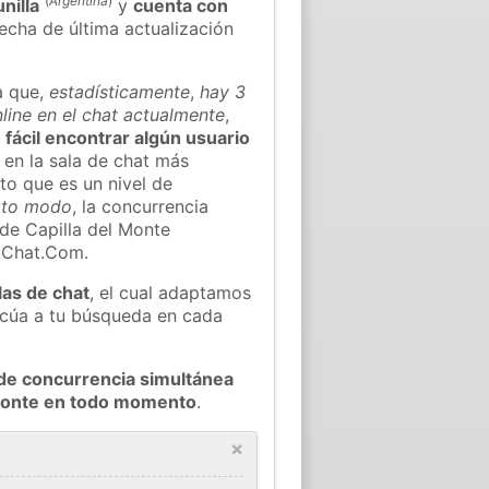
(
Argentina
)
nilla
y
cuenta con
fecha de última actualización
a que,
estadísticamente
,
hay 3
line en el chat actualmente
,
 fácil encontrar algún usuario
en la sala de chat más
to que es un nivel de
rto modo
, la concurrencia
 de Capilla del Monte
oChat.Com.
las de chat
, el cual adaptamos
decúa a tu búsqueda en cada
de concurrencia simultánea
 Monte en todo momento
.
×