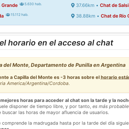
5.630 hab.
a Grande
37.66km •
Chat de Sals
15.112 hab.
da
38.88km •
Chat de Río 
l horario en el acceso al chat
a del Monte, Departamento de Punilla en Argentina
ente a Capilla del Monte es -3 horas sobre el
horario est
aria America/Argentina/Cordoba
.
 mejores horas para acceder al chat son la tarde y la noc
ele disponer de tiempo libre, y por tanto,
es más probable
 buscar las horas de mayor afluencia de usuarios.
e comprende la madrugada hasta por la tarde del día sigui
enor
.