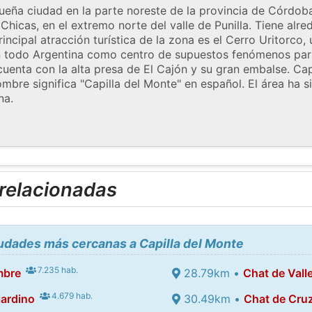
ueña ciudad en la parte noreste de la provincia de Córdoba
hicas, en el extremo norte del valle de Punilla. Tiene alre
incipal atracción turística de la zona es el Cerro Uritorc
n todo Argentina como centro de supuestos fenómenos par
uenta con la alta presa de El Cajón y su gran embalse. Cap
mbre significa "Capilla del Monte" en español. El área ha s
na.
 relacionadas
iudades más cercanas a Capilla del Monte
7.235 hab.
mbre
28.79km •
Chat de Val
4.679 hab.
iardino
30.49km •
Chat de Cruz