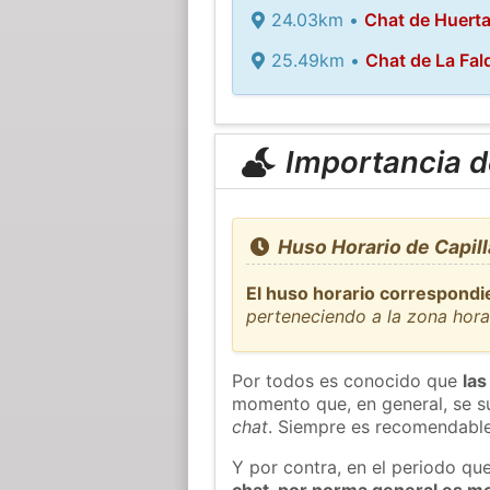
24.03km •
Chat de Huert
25.49km •
Chat de La Fal
Importancia de
Huso Horario de Capill
El huso horario correspondi
perteneciendo a la zona hor
Por todos es conocido que
las
momento que, en general, se su
chat
. Siempre es recomendable
Y por contra, en el periodo qu
chat, por norma general es m