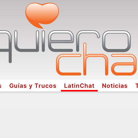
s
Guías y Trucos
LatinChat
Noticias