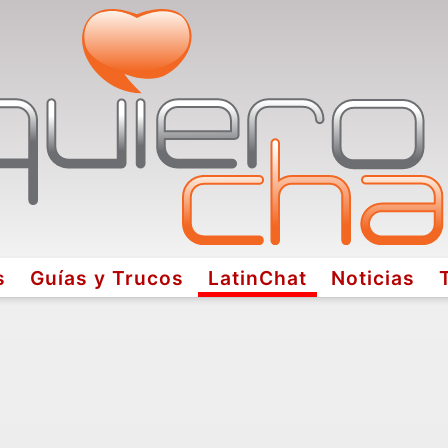
s
Guías y Trucos
LatinChat
Noticias