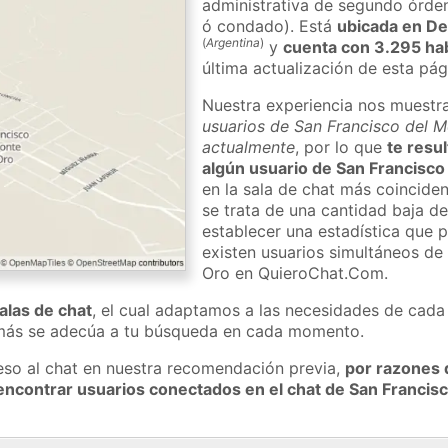
administrativa de segundo órden 
ó condado). Está
ubicada en D
(
Argentina
)
y
cuenta con 3.295 ha
última actualización de esta pág
Nuestra experiencia nos muestr
usuarios de San Francisco del M
actualmente
, por lo que
te resul
algún usuario de San Francisco
en la sala de chat más coincide
se trata de una cantidad baja d
establecer una estadística que 
existen usuarios simultáneos de
Oro en QuieroChat.Com.
salas de chat
, el cual adaptamos a las necesidades de cada 
 más se adecúa a tu búsqueda en cada momento.
eso al chat en nuestra recomendación previa,
por razones 
encontrar usuarios conectados en el chat de San Francis