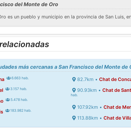
cisco del Monte de Oro
o es un pueblo y municipio en la provincia de San Luis, en
 relacionadas
iudades más cercanas a San Francisco del Monte de 
6.663 hab.
ma
82.7km •
Chat de Conc
3.157 hab.
el
90.93km •
Chat de Sant
hab.
5.478 hab.
ao
107.92km •
Chat de Mer
183.982 hab.
is
113.88km •
Chat de Vill