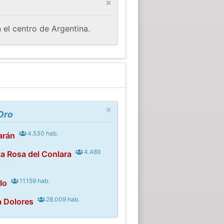
×
 el centro de Argentina.
×
Oro
4.530 hab.
arán
4.489
a Rosa del Conlara
11.159 hab.
lo
28.009 hab.
a Dolores