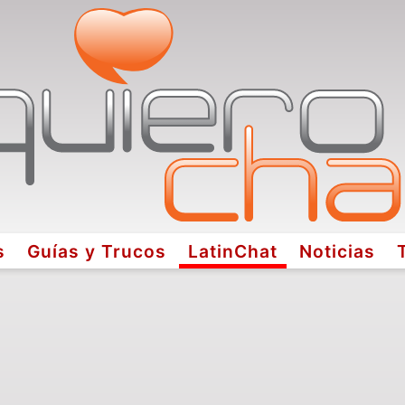
s
Guías y Trucos
LatinChat
Noticias