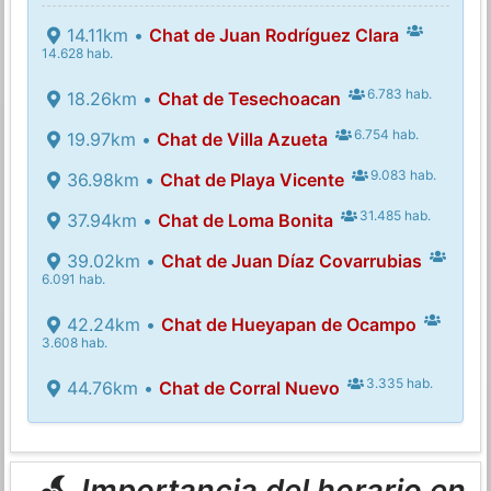
14.11km •
Chat de Juan Rodríguez Clara
14.628 hab.
6.783 hab.
18.26km •
Chat de Tesechoacan
6.754 hab.
19.97km •
Chat de Villa Azueta
9.083 hab.
36.98km •
Chat de Playa Vicente
31.485 hab.
37.94km •
Chat de Loma Bonita
39.02km •
Chat de Juan Díaz Covarrubias
6.091 hab.
42.24km •
Chat de Hueyapan de Ocampo
3.608 hab.
3.335 hab.
44.76km •
Chat de Corral Nuevo
Importancia del horario en