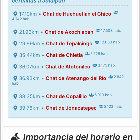
cercanas a Jolalpan
17.19km •
Chat de Huehuetlan el Chico
4.742 hab.
17.508 hab.
21.93km •
Chat de Axochiapan
12.053 hab.
29.99km •
Chat de Tepalcingo
5.726 hab.
35.44km •
Chat de Chietla
3.175 hab.
36.07km •
Chat de Atotonilco
2.842
36.93km •
Chat de Atenango del Río
hab.
6.910 hab.
38.35km •
Chat de Copalillo
8.123 hab.
39.76km •
Chat de Jonacatepec
Importancia del horario en