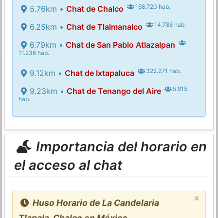
168.720 hab.
5.76km •
Chat de Chalco
14.786 hab.
6.25km •
Chat de Tlalmanalco
6.79km •
Chat de San Pablo Atlazalpan
11.236 hab.
322.271 hab.
9.12km •
Chat de Ixtapaluca
5.915
9.23km •
Chat de Tenango del Aire
hab.
Importancia del horario en
el acceso al chat
×
Huso Horario de La Candelaria
Tlapala, Chalco en México