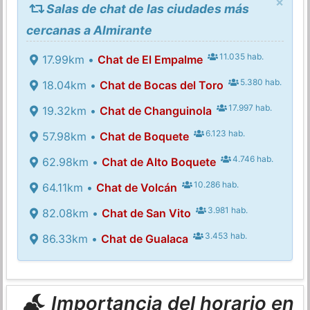
×
Salas de chat de las ciudades más
cercanas a Almirante
11.035 hab.
17.99km •
Chat de El Empalme
5.380 hab.
18.04km •
Chat de Bocas del Toro
17.997 hab.
19.32km •
Chat de Changuinola
6.123 hab.
57.98km •
Chat de Boquete
4.746 hab.
62.98km •
Chat de Alto Boquete
10.286 hab.
64.11km •
Chat de Volcán
3.981 hab.
82.08km •
Chat de San Vito
3.453 hab.
86.33km •
Chat de Gualaca
Importancia del horario en