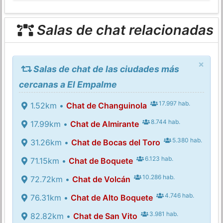
Salas de chat relacionadas
×
Salas de chat de las ciudades más
cercanas a El Empalme
17.997 hab.
1.52km •
Chat de Changuinola
8.744 hab.
17.99km •
Chat de Almirante
5.380 hab.
31.26km •
Chat de Bocas del Toro
6.123 hab.
71.15km •
Chat de Boquete
10.286 hab.
72.72km •
Chat de Volcán
4.746 hab.
76.31km •
Chat de Alto Boquete
3.981 hab.
82.82km •
Chat de San Vito