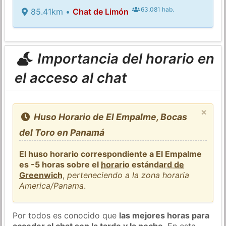
63.081 hab.
85.41km •
Chat de Limón
Importancia del horario en
el acceso al chat
×
Huso Horario de El Empalme, Bocas
del Toro en Panamá
El huso horario correspondiente a El Empalme
es -5 horas sobre el
horario estándard de
Greenwich
,
perteneciendo a la zona horaria
America/Panama
.
Por todos es conocido que
las mejores horas para
acceder al chat son la tarde y la noche
. En esta