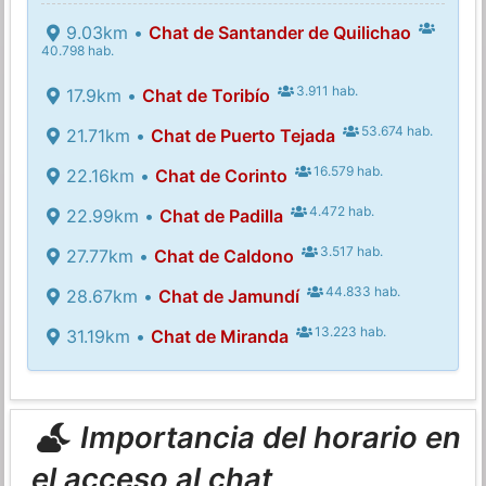
9.03km •
Chat de Santander de Quilichao
40.798 hab.
3.911 hab.
17.9km •
Chat de Toribío
53.674 hab.
21.71km •
Chat de Puerto Tejada
16.579 hab.
22.16km •
Chat de Corinto
4.472 hab.
22.99km •
Chat de Padilla
3.517 hab.
27.77km •
Chat de Caldono
44.833 hab.
28.67km •
Chat de Jamundí
13.223 hab.
31.19km •
Chat de Miranda
Importancia del horario en
el acceso al chat