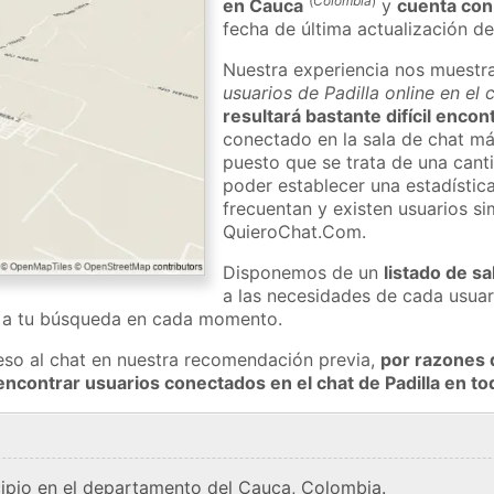
(
Colombia
)
en Cauca
y
cuenta con
fecha de última actualización de
Nuestra experiencia nos muestr
usuarios de Padilla online en el
resultará bastante difícil encon
conectado en la sala de chat má
puesto que se trata de una cant
poder establecer una estadístic
frecuentan y existen usuarios si
QuieroChat.Com.
Disponemos de un
listado de sa
a las necesidades de cada usuar
a a tu búsqueda en cada momento.
eso al chat en nuestra recomendación previa,
por razones 
encontrar usuarios conectados en el chat de Padilla en 
cipio en el departamento del Cauca, Colombia.