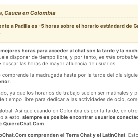
a, Cauca en Colombia
nte a Padilla es -5 horas sobre el
horario estándard de 
a
.
 mejores horas para acceder al chat son la tarde y la noc
ele disponer de tiempo libre, y por tanto,
es más probable
 buscar las horas de mayor afluencia de usuarios.
e comprende la madrugada hasta por la tarde del día sigui
enor
.
do, ya que los horarios de trabajo suelen ser matinales y p
e tiempo libre para dedicar a las actividades de ocio, como
global. Así que cuando en Colombia es por la tarde, en otro
o a esto,
siempre es posible encontrar usuarios conecta
 de QuieroChat.Com
.
roChat.Com comprenden el Terra Chat y el LatinChat
. Est