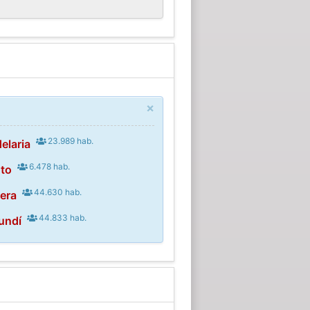
×
23.989 hab.
elaria
6.478 hab.
oto
44.630 hab.
era
44.833 hab.
undí