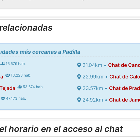
 relacionadas
iudades más cercanas a Padilla
16.579 hab.
21.04km •
Chat de Cand
13.223 hab.
da
22.99km •
Chat de Cal
53.674 hab.
 Tejada
23.57km •
Chat de Prad
47.173 hab.
24.92km •
Chat de Jam
l horario en el acceso al chat