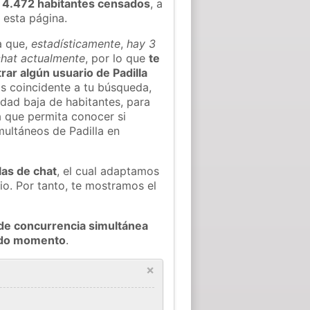
 4.472 habitantes censados
, a
 esta página.
a que,
estadísticamente
,
hay 3
 chat actualmente
, por lo que
te
trar algún usuario de Padilla
s coincidente a tu búsqueda,
idad baja de habitantes, para
a que permita conocer si
multáneos de Padilla en
las de chat
, el cual adaptamos
io. Por tanto, te mostramos el
de concurrencia simultánea
todo momento
.
×