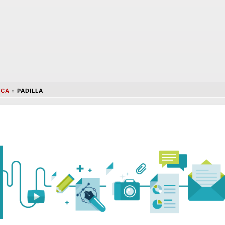
UCA
»
PADILLA