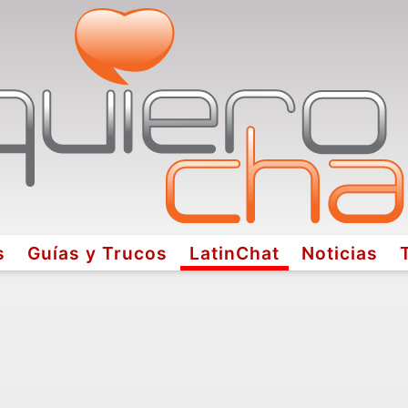
s
Guías y Trucos
LatinChat
Noticias