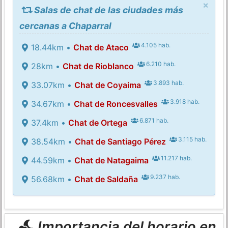
×
Salas de chat de las ciudades más
cercanas a Chaparral
4.105 hab.
18.44km •
Chat de Ataco
6.210 hab.
28km •
Chat de Rioblanco
3.893 hab.
33.07km •
Chat de Coyaima
3.918 hab.
34.67km •
Chat de Roncesvalles
6.871 hab.
37.4km •
Chat de Ortega
3.115 hab.
38.54km •
Chat de Santiago Pérez
11.217 hab.
44.59km •
Chat de Natagaima
9.237 hab.
56.68km •
Chat de Saldaña
Importancia del horario en