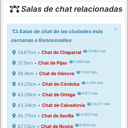
Salas de chat relacionadas
×
Salas de chat de las ciudades más
cercanas a Roncesvalles
19.982 hab.
34.67km •
Chat de Chaparral
5.668 hab.
37.5km •
Chat de Pijao
7.140 hab.
38.4km •
Chat de Génova
4.063 hab.
43.25km •
Chat de Córdoba
6.871 hab.
43.26km •
Chat de Ortega
32.417 hab.
43.34km •
Chat de Caicedonia
41.612 hab.
45.77km •
Chat de Sevilla
6.949 hab.
47.72km •
Chat de Rovira