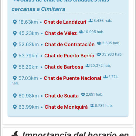
cercanas a Cimitarra
3.483 hab.
18.63km •
Chat de Landázuri
10.905 hab.
45.23km •
Chat de Vélez
3.505 hab.
52.62km •
Chat de Contratación
33.983 hab.
53.79km •
Chat de Puerto Berrío
20.372 hab.
56.29km •
Chat de Barbosa
5.774
57.03km •
Chat de Puente Nacional
hab.
2.691 hab.
60.98km •
Chat de Suaita
9.785 hab.
63.99km •
Chat de Moniquirá
Importancia del horario en