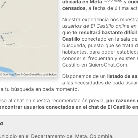
(
Colombia
)
ubicada en Meta
y
cue
censados
, a fecha de última ac
Nuestra experiencia nos muestr
usuarios de El Castillo online e
que
te resultará bastante difíci
Castillo
conectado en la sala de
búsqueda, puesto que se trata d
habitantes, para poder establec
conocer si frecuentan y existen 
Castillo en QuieroChat.Com.
Disponemos de un
listado de sa
a las necesidades de cada usuar
a a tu búsqueda en cada momento.
eso al chat en nuestra recomendación previa,
por razones 
encontrar usuarios conectados en el chat de El Castillo 
lo
municipio en el Departamento del Meta, Colombia.