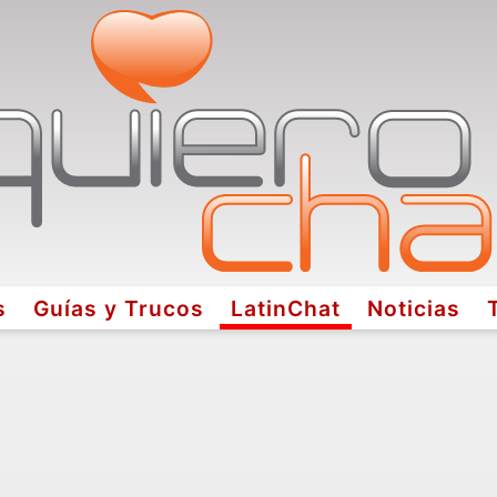
s
Guías y Trucos
LatinChat
Noticias