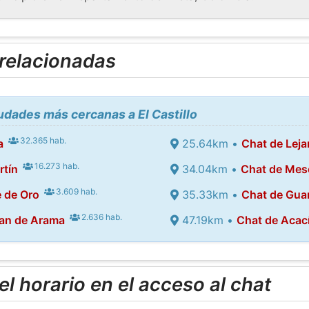
 relacionadas
iudades más cercanas a El Castillo
32.365 hab.
a
25.64km •
Chat de Leja
16.273 hab.
rtín
34.04km •
Chat de Mes
3.609 hab.
 de Oro
35.33km •
Chat de Gua
2.636 hab.
uan de Arama
47.19km •
Chat de Acac
l horario en el acceso al chat