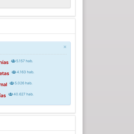
×
5.157 hab.
nías
4.163 hab.
etas
5.026 hab.
mal
40.627 hab.
ías