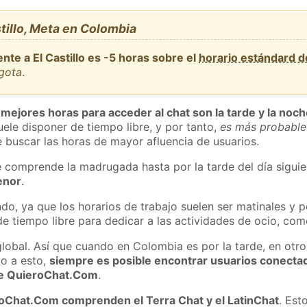
tillo, Meta en Colombia
nte a El Castillo es -5 horas sobre el
horario estándard 
ogota
.
 mejores horas para acceder al chat son la tarde y la noc
ele disponer de tiempo libre, y por tanto,
es más probable
 buscar las horas de mayor afluencia de usuarios.
e comprende la madrugada hasta por la tarde del día sigui
enor
.
do, ya que los horarios de trabajo suelen ser matinales y p
e tiempo libre para dedicar a las actividades de ocio, como
global. Así que cuando en Colombia es por la tarde, en otro
o a esto,
siempre es posible encontrar usuarios conecta
 de QuieroChat.Com
.
roChat.Com comprenden el Terra Chat y el LatinChat
. Est