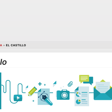
TA
»
EL CASTILLO
lo