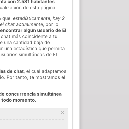
nta con 2.581 habitantes
tualización de esta página.
a que,
estadísticamente
,
hay 2
n el chat actualmente
, por lo
l encontrar algún usuario de El
 chat más coincidente a tu
e una cantidad baja de
er una estadística que permita
usuarios simultáneos de El
las de chat
, el cual adaptamos
io. Por tanto, te mostramos el
de concurrencia simultánea
en todo momento
.
×