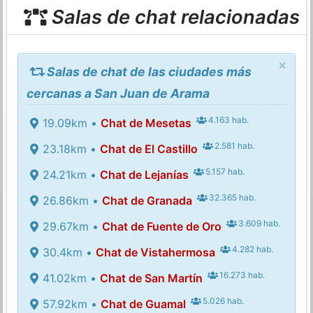
Salas de chat relacionadas
×
Salas de chat de las ciudades más
cercanas a San Juan de Arama
4.163 hab.
19.09km •
Chat de Mesetas
2.581 hab.
23.18km •
Chat de El Castillo
5.157 hab.
24.21km •
Chat de Lejanías
32.365 hab.
26.86km •
Chat de Granada
3.609 hab.
29.67km •
Chat de Fuente de Oro
4.282 hab.
30.4km •
Chat de Vistahermosa
16.273 hab.
41.02km •
Chat de San Martín
5.026 hab.
57.92km •
Chat de Guamal