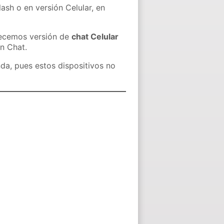
ash o en versión Celular, en
recemos versión de
chat Celular
in Chat.
nda, pues estos dispositivos no