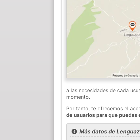
a las necesidades de cada usua
momento.
Por tanto, te ofrecemos el acc
de usuarios para que puedas
Más datos de Lengua