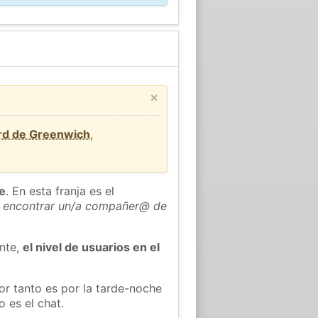
×
rd de Greenwich
,
he
. En esta franja es el
 encontrar un/a compañer@ de
ente,
el nivel de usuarios en el
or tanto es por la tarde-noche
 es el chat.