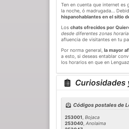
Ten en cuenta que internet es 
la noche, ó madrugada… Debid
hispanohablantes en el sitio
Los
chats ofrecidos por Quie
desde diferentes zonas horaria
afluencia de visitantes en tu pa
Por norma general,
la mayor af
a esto, si deseas entablar co
los horarios en que en Lenguaz
Curiosidades 
Códigos postales de 
253001
,
Bojaca
253040
,
Anolaima