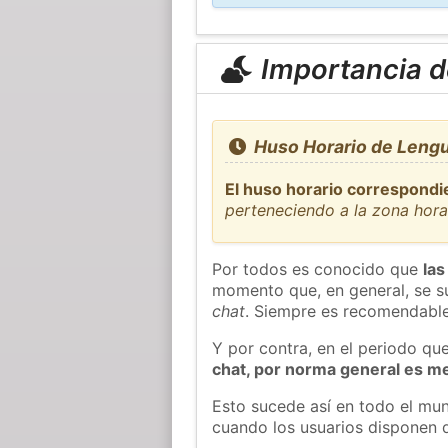
Importancia de
Huso Horario de Leng
El huso horario correspondi
perteneciendo a la zona hor
Por todos es conocido que
las
momento que, en general, se su
chat
. Siempre es recomendable
Y por contra, en el periodo qu
chat, por norma general es m
Esto sucede así en todo el mun
cuando los usuarios disponen d