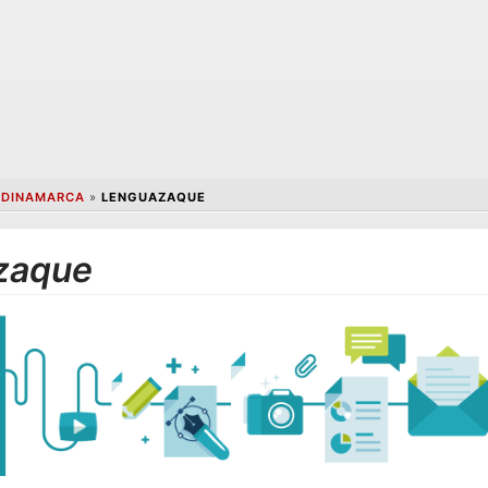
DINAMARCA
»
LENGUAZAQUE
zaque