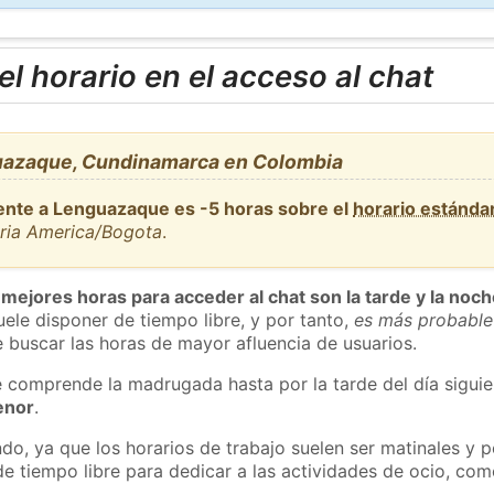
l horario en el acceso al chat
uazaque, Cundinamarca en Colombia
ente a Lenguazaque es -5 horas sobre el
horario estánda
aria America/Bogota
.
 mejores horas para acceder al chat son la tarde y la noc
ele disponer de tiempo libre, y por tanto,
es más probable
 buscar las horas de mayor afluencia de usuarios.
e comprende la madrugada hasta por la tarde del día sigui
enor
.
do, ya que los horarios de trabajo suelen ser matinales y p
e tiempo libre para dedicar a las actividades de ocio, como