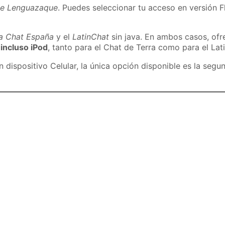
de Lenguazaque
. Puedes seleccionar tu acceso en versión Fl
ra Chat España
y el
LatinChat
sin java. En ambos casos, of
 incluso iPod
, tanto para el Chat de Terra como para el Lat
dispositivo Celular, la única opción disponible es la segu