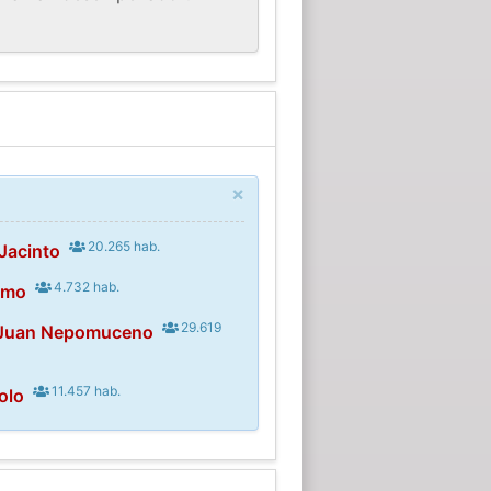
×
20.265 hab.
Jacinto
4.732 hab.
amo
29.619
 Juan Nepomuceno
11.457 hab.
olo