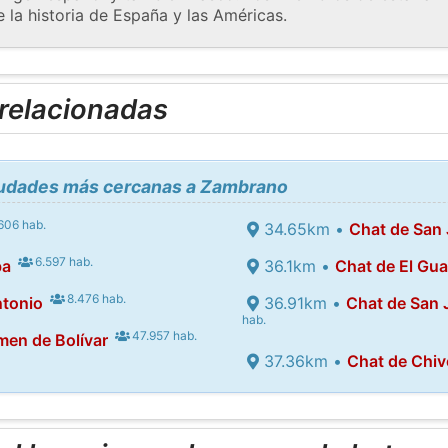
 la historia de España y las Américas.
 relacionadas
ciudades más cercanas a Zambrano
606 hab.
34.65km •
Chat de San 
6.597 hab.
ba
36.1km •
Chat de El Gu
8.476 hab.
ntonio
36.91km •
Chat de San
hab.
47.957 hab.
men de Bolívar
37.36km •
Chat de Chiv