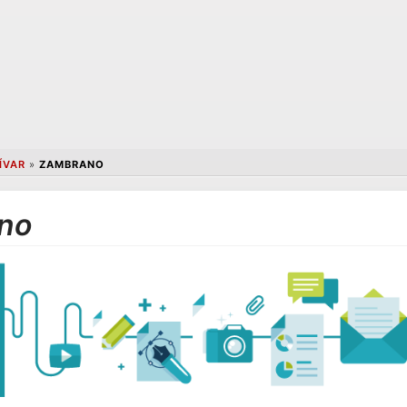
ÍVAR
»
ZAMBRANO
no