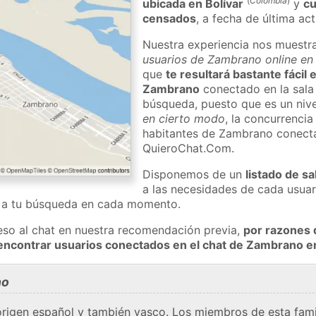
(
Colombia
)
ubicada en Bolívar
y
cu
censados
, a fecha de última ac
Nuestra experiencia nos muestr
usuarios de Zambrano online en 
que
te resultará bastante fácil
Zambrano
conectado en la sala
búsqueda, puesto que es un nivel
en cierto modo
, la concurrencia
habitantes de Zambrano conecta
QuieroChat.Com.
Disponemos de un
listado de sa
a las necesidades de cada usuar
a a tu búsqueda en cada momento.
eso al chat en nuestra recomendación previa,
por razones 
 encontrar usuarios conectados en el chat de Zambrano 
no
origen español y también vasco. Los miembros de esta fa