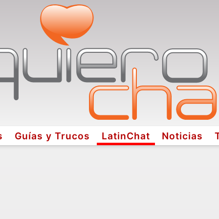
s
Guías y Trucos
LatinChat
Noticias