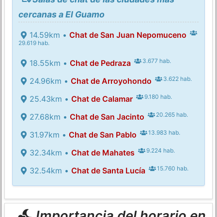
cercanas a El Guamo
14.59km •
Chat de San Juan Nepomuceno
29.619 hab.
3.677 hab.
18.55km •
Chat de Pedraza
3.622 hab.
24.96km •
Chat de Arroyohondo
9.180 hab.
25.43km •
Chat de Calamar
20.265 hab.
27.68km •
Chat de San Jacinto
13.983 hab.
31.97km •
Chat de San Pablo
9.224 hab.
32.34km •
Chat de Mahates
15.760 hab.
32.54km •
Chat de Santa Lucía
Importancia del horario en