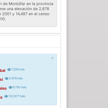
ón de Montúfar en la provincia
iene una elevación de 2,878
n 2001 y 14,487 en el censo
010.
×
7.529 hab.
bal
3.979 hab.
sí
6.760 hab.
ales
132.977 hab.
ra