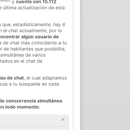
uador
)
y
cuenta con 15.112
e última actualización de esta
a que,
estadísticamente
,
hay 6
n el chat actualmente
, por lo
 encontrar algún usuario de
a de chat más coincidente a tu
 de habitantes que posibilita,
 simultánea de varios
tados en el chat de
las de chat
, el cual adaptamos
decúa a tu búsqueda en cada
de concurrencia simultánea
l en todo momento
.
×