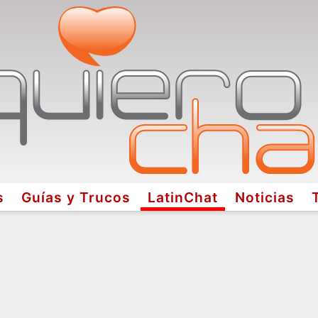
s
Guías y Trucos
LatinChat
Noticias