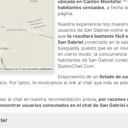
(
Ec
ubicada en Cantón Montúfar
habitantes censados
, a fecha d
página.
Nuestra experiencia nos muestr
usuarios de San Gabriel online e
que
te resultará bastante fácil
San Gabriel
conectado en la sal
búsqueda, puesto que es un nivel
en cierto modo
, la concurrencia
habitantes de San Gabriel conec
QuieroChat.Com.
Disponemos de un
listado de sa
rio. Por tanto, te mostramos el link al chat que más se a
eso al chat en nuestra recomendación previa,
por razones 
encontrar usuarios conectados en el chat de San Gabrie
iel