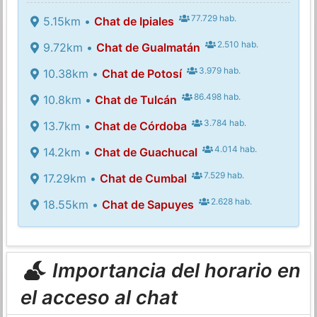
77.729 hab.
5.15km •
Chat de Ipiales
2.510 hab.
9.72km •
Chat de Gualmatán
3.979 hab.
10.38km •
Chat de Potosí
86.498 hab.
10.8km •
Chat de Tulcán
3.784 hab.
13.7km •
Chat de Córdoba
4.014 hab.
14.2km •
Chat de Guachucal
7.529 hab.
17.29km •
Chat de Cumbal
2.628 hab.
18.55km •
Chat de Sapuyes
Importancia del horario en
el acceso al chat