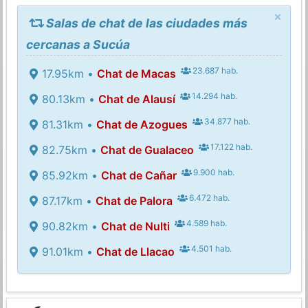
×
Salas de chat de las ciudades más
cercanas a Sucúa
23.687 hab.
17.95km •
Chat de Macas
14.294 hab.
80.13km •
Chat de Alausí
34.877 hab.
81.31km •
Chat de Azogues
17.122 hab.
82.75km •
Chat de Gualaceo
9.900 hab.
85.92km •
Chat de Cañar
6.472 hab.
87.17km •
Chat de Palora
4.589 hab.
90.82km •
Chat de Nulti
4.501 hab.
91.01km •
Chat de Llacao