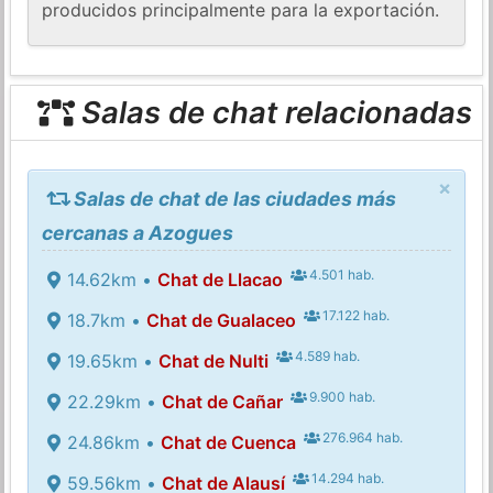
producidos principalmente para la exportación.
Salas de chat relacionadas
×
Salas de chat de las ciudades más
cercanas a Azogues
4.501 hab.
14.62km •
Chat de Llacao
17.122 hab.
18.7km •
Chat de Gualaceo
4.589 hab.
19.65km •
Chat de Nulti
9.900 hab.
22.29km •
Chat de Cañar
276.964 hab.
24.86km •
Chat de Cuenca
14.294 hab.
59.56km •
Chat de Alausí