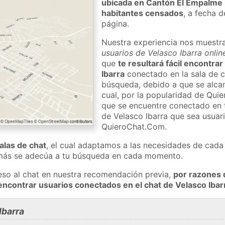
ubicada en Cantón El Empalme
habitantes censados
, a fecha d
página.
Nuestra experiencia nos muestr
usuarios de Velasco Ibarra onlin
que
te resultará fácil encontra
Ibarra
conectado en la sala de c
búsqueda, debido a que se alcan
cual, por la popularidad de Qu
que se encuentre conectado en
de Velasco Ibarra que sea usuari
QuieroChat.Com.
salas de chat
, el cual adaptamos a las necesidades de cada 
 más se adecúa a tu búsqueda en cada momento.
eso al chat en nuestra recomendación previa,
por razones 
encontrar usuarios conectados en el chat de Velasco Ib
Ibarra