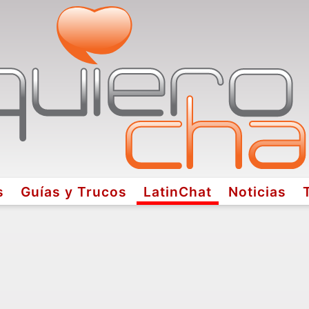
s
Guías y Trucos
LatinChat
Noticias