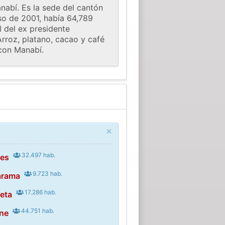
nabí. Es la sede del cantón
so de 2001, había 64,789
l del ex presidente
Arroz, platano, cacao y café
 con Manabí.
×
32.497 hab.
ces
9.723 hab.
arama
17.286 hab.
eta
44.751 hab.
ne