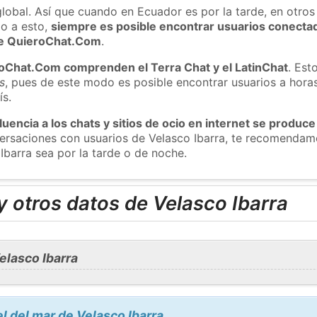
global. Así que cuando en Ecuador es por la tarde, en otros
o a esto,
siempre es posible encontrar usuarios conecta
 de QuieroChat.Com
.
roChat.Com comprenden el Terra Chat y el LatinChat
. Est
s
, pues de este modo es posible encontrar usuarios a hora
ís.
luencia a los chats y sitios de ocio en internet se produce
versaciones con usuarios de Velasco Ibarra, te recomendam
Ibarra sea por la tarde o de noche.
 otros datos de Velasco Ibarra
elasco Ibarra
l del mar de Velasco Ibarra