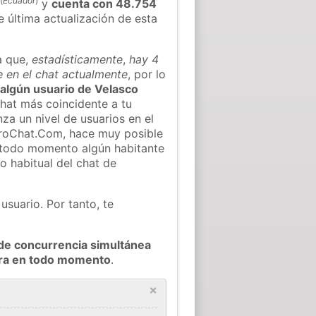
(
Ecuador
)
y
cuenta con 48.754
e última actualización de esta
a que,
estadísticamente
,
hay 4
e en el chat actualmente
, por lo
r algún usuario de Velasco
hat más coincidente a tu
za un nivel de usuarios en el
ieroChat.Com, hace muy posible
 todo momento algún habitante
o habitual del chat de
usuario. Por tanto, te
de concurrencia simultánea
arra en todo momento
.
×