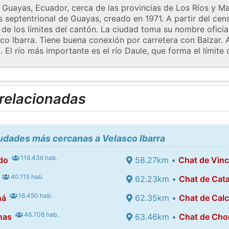
Guayas, Ecuador, cerca de las provincias de Los Ríos y Ma
 septentrional de Guayas, creado en 1971. A partir del cen
de los límites del cantón. La ciudad toma su nombre oficia
co Ibarra. Tiene buena conexión por carretera con Balzar. 
. El río más importante es el río Daule, que forma el límite
 relacionadas
iudades más cercanas a Velasco Ibarra
119.436 hab.
do
58.27km •
Chat de Vin
40.115 hab.
62.23km •
Chat de Cat
16.450 hab.
ná
62.35km •
Chat de Calc
46.708 hab.
nas
63.46km •
Chat de Cho