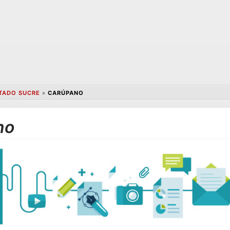
TADO SUCRE
»
CARÚPANO
no