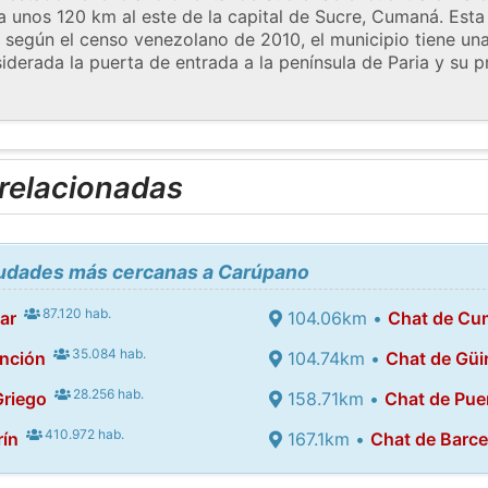
 a unos 120 km al este de la capital de Sucre, Cumaná. Esta
 según el censo venezolano de 2010, el municipio tiene un
derada la puerta de entrada a la península de Paria y su p
 relacionadas
ciudades más cercanas a Carúpano
87.120 hab.
ar
104.06km •
Chat de Cu
35.084 hab.
nción
104.74km •
Chat de Güir
28.256 hab.
Griego
158.71km •
Chat de Pue
410.972 hab.
rín
167.1km •
Chat de Barc