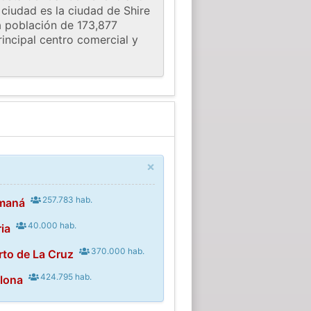
 ciudad es la ciudad de Shire
a población de 173,877
rincipal centro comercial y
×
257.783 hab.
maná
40.000 hab.
ia
370.000 hab.
rto de La Cruz
424.795 hab.
elona