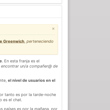
×
de Greenwich
,
perteneciendo
he
. En esta franja es el
 encontrar un/a compañer@ de
ente,
el nivel de usuarios en el
or tanto es por la tarde-noche
 es el chat.
os países es por la mañana, por