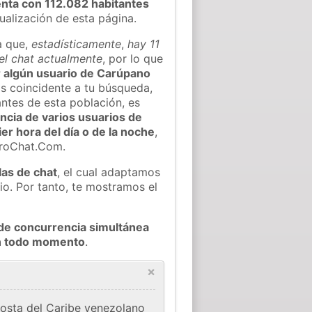
nta con 112.082 habitantes
tualización de esta página.
a que,
estadísticamente
,
hay 11
el chat actualmente
, por lo que
ar algún usuario de Carúpano
s coincidente a tu búsqueda,
ntes de esta población, es
ncia de varios usuarios de
er hora del día o de la noche
,
eroChat.Com.
las de chat
, el cual adaptamos
io. Por tanto, te mostramos el
de concurrencia simultánea
en todo momento
.
×
costa del Caribe venezolano