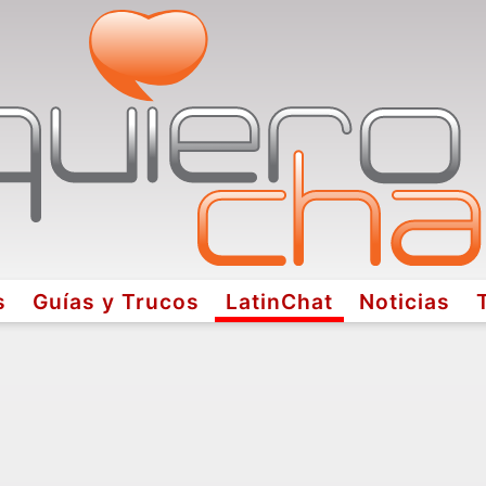
s
Guías y Trucos
LatinChat
Noticias