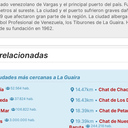
estado venezolano de Vargas y el principal puerto del país.
etros al sureste. La ciudad y el puerto sufrieron graves d
9 que afectaron gran parte de la región. La ciudad alberga
sbol Profesional de Venezuela, los Tiburones de La Guaira.
e su fundación en 1962.
 relacionadas
iudades más cercanas a La Guaira
52.564 hab.
ía
14.47km •
Chat de Cha
37.824 hab.
leda
16.43km •
Chat de Los
106.822 hab.
 Mar
18.39km •
Chat de Peta
3.000.000 hab.
as
19.39km •
Chat de Nues
244.216 hab.
Baruta