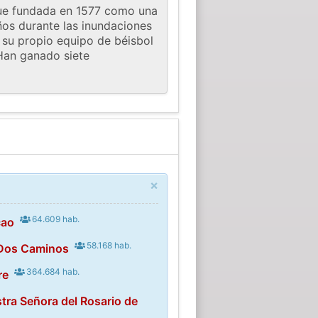
 Fue fundada en 1577 como una
años durante las inundaciones
 su propio equipo de béisbol
 Han ganado siete
×
64.609 hab.
cao
58.168 hab.
 Dos Caminos
364.684 hab.
re
tra Señora del Rosario de