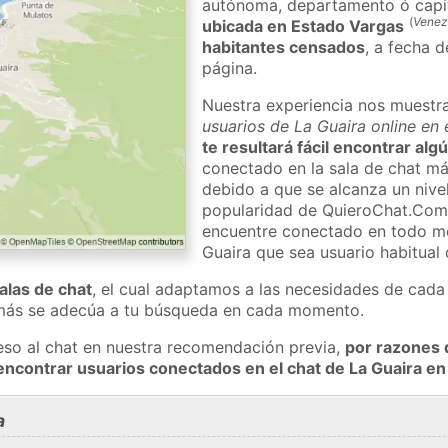
autónoma, departamento ó capit
(
Venez
ubicada en Estado Vargas
habitantes censados
, a fecha d
página.
Nuestra experiencia nos muestr
usuarios de La Guaira online en 
te resultará fácil encontrar alg
conectado en la sala de chat má
debido a que se alcanza un nivel
popularidad de QuieroChat.Com
encuentre conectado en todo m
Guaira que sea usuario habitual
salas de chat
, el cual adaptamos a las necesidades de cada 
 más se adecúa a tu búsqueda en cada momento.
eso al chat en nuestra recomendación previa,
por razones 
encontrar usuarios conectados en el chat de La Guaira 
a