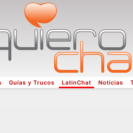
s
Guías y Trucos
LatinChat
Noticias