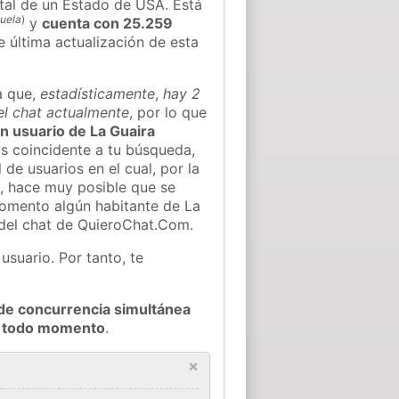
al de un Estado de USA. Está
uela
)
y
cuenta con 25.259
e última actualización de esta
a que,
estadísticamente
,
hay 2
el chat actualmente
, por lo que
ún usuario de La Guaira
s coincidente a tu búsqueda,
 de usuarios en el cual, por la
, hace muy posible que se
omento algún habitante de La
 del chat de QuieroChat.Com.
usuario. Por tanto, te
de concurrencia simultánea
en todo momento
.
×