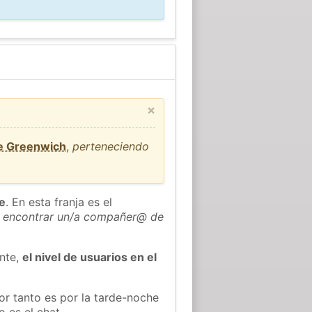
×
de Greenwich
,
perteneciendo
he
. En esta franja es el
 encontrar un/a compañer@ de
ente,
el nivel de usuarios en el
or tanto es por la tarde-noche
 es el chat.