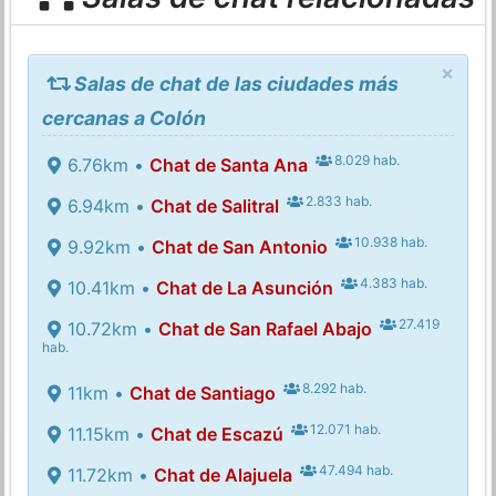
×
Salas de chat de las ciudades más
cercanas a Colón
8.029 hab.
6.76km •
Chat de Santa Ana
2.833 hab.
6.94km •
Chat de Salitral
10.938 hab.
9.92km •
Chat de San Antonio
4.383 hab.
10.41km •
Chat de La Asunción
27.419
10.72km •
Chat de San Rafael Abajo
hab.
8.292 hab.
11km •
Chat de Santiago
12.071 hab.
11.15km •
Chat de Escazú
47.494 hab.
11.72km •
Chat de Alajuela