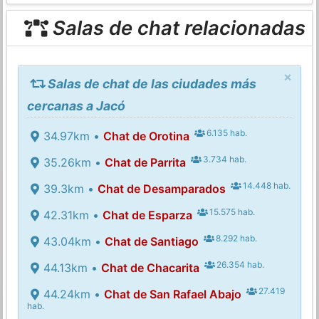
Salas de chat relacionadas
×
Salas de chat de las ciudades más
cercanas a Jacó
6.135 hab.
34.97km •
Chat de Orotina
3.734 hab.
35.26km •
Chat de Parrita
14.448 hab.
39.3km •
Chat de Desamparados
15.575 hab.
42.31km •
Chat de Esparza
8.292 hab.
43.04km •
Chat de Santiago
26.354 hab.
44.13km •
Chat de Chacarita
27.419
44.24km •
Chat de San Rafael Abajo
hab.