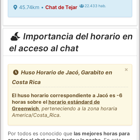
22.433 hab.
45.74km •
Chat de Tejar
Importancia del horario en
el acceso al chat
×
Huso Horario de Jacó, Garabito en
Costa Rica
El huso horario correspondiente a Jacó es -6
horas sobre el
horario estándard de
Greenwich
,
perteneciendo a la zona horaria
America/Costa_Rica
.
Por todos es conocido que
las mejores horas para
acceder al chat son la tarde y la noche
. En esta