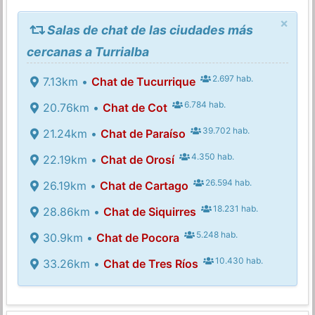
×
Salas de chat de las ciudades más
cercanas a Turrialba
2.697 hab.
7.13km •
Chat de Tucurrique
6.784 hab.
20.76km •
Chat de Cot
39.702 hab.
21.24km •
Chat de Paraíso
4.350 hab.
22.19km •
Chat de Orosí
26.594 hab.
26.19km •
Chat de Cartago
18.231 hab.
28.86km •
Chat de Siquirres
5.248 hab.
30.9km •
Chat de Pocora
10.430 hab.
33.26km •
Chat de Tres Ríos