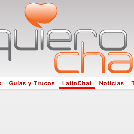
s
Guías y Trucos
LatinChat
Noticias