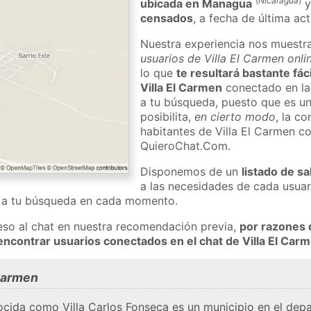
(
Nicaragua
)
ubicada en Managua
censados
, a fecha de última ac
Nuestra experiencia nos muestr
usuarios de Villa El Carmen onli
lo que
te resultará bastante fác
Villa El Carmen
conectado en la
a tu búsqueda, puesto que es un
posibilita,
en cierto modo
, la c
habitantes de Villa El Carmen c
QuieroChat.Com.
Disponemos de un
listado de sa
a las necesidades de cada usuar
a a tu búsqueda en cada momento.
eso al chat en nuestra recomendación previa,
por razones 
encontrar usuarios conectados en el chat de Villa El Ca
 Carmen
nocida como Villa Carlos Fonseca es un municipio en el de