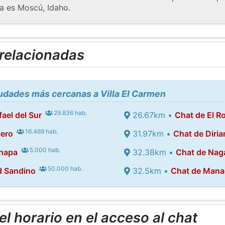
a es Moscú, Idaho.
 relacionadas
iudades más cercanas a Villa El Carmen
29.836 hab.
ael del Sur
26.67km •
Chat de El R
16.469 hab.
cero
31.97km •
Chat de Diri
5.000 hab.
hapa
32.38km •
Chat de Nag
50.000 hab.
d Sandino
32.5km •
Chat de Man
l horario en el acceso al chat