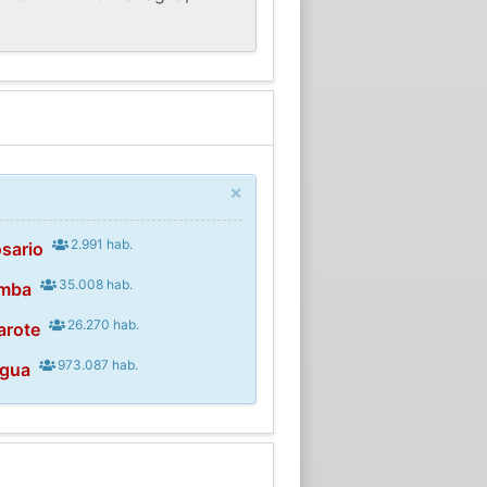
×
2.991 hab.
osario
35.008 hab.
amba
26.270 hab.
arote
973.087 hab.
agua