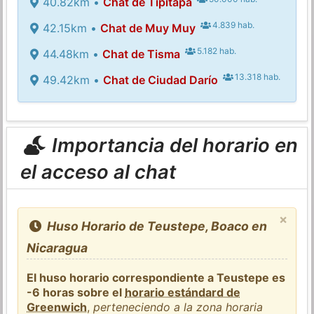
40.82km •
Chat de Tipitapa
4.839 hab.
42.15km •
Chat de Muy Muy
5.182 hab.
44.48km •
Chat de Tisma
13.318 hab.
49.42km •
Chat de Ciudad Darío
Importancia del horario en
el acceso al chat
×
Huso Horario de Teustepe, Boaco en
Nicaragua
El huso horario correspondiente a Teustepe es
-6 horas sobre el
horario estándard de
Greenwich
,
perteneciendo a la zona horaria