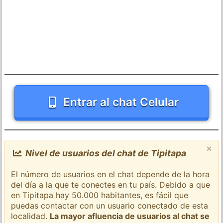
Entrar al chat Celular
×
Nivel de usuarios del chat de Tipitapa
El número de usuarios en el chat depende de la hora
del día a la que te conectes en tu país. Debido a que
en Tipitapa hay 50.000 habitantes, es fácil que
puedas contactar con un usuario conectado de esta
localidad.
La mayor afluencia de usuarios al chat se