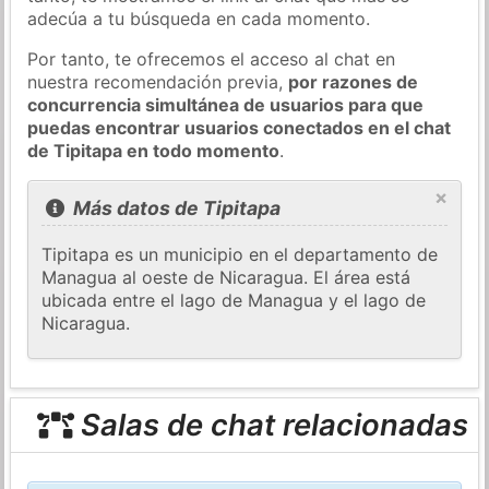
adecúa a tu búsqueda en cada momento.
Por tanto, te ofrecemos el acceso al chat en
nuestra recomendación previa,
por razones de
concurrencia simultánea de usuarios para que
puedas encontrar usuarios conectados en el chat
de Tipitapa en todo momento
.
×
Más datos de Tipitapa
Tipitapa es un municipio en el departamento de
Managua al oeste de Nicaragua. El área está
ubicada entre el lago de Managua y el lago de
Nicaragua.
Salas de chat relacionadas