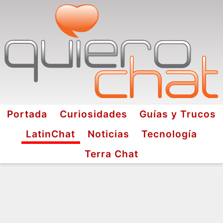
Portada
Curiosidades
Guías y Trucos
LatinChat
Noticias
Tecnología
Terra Chat