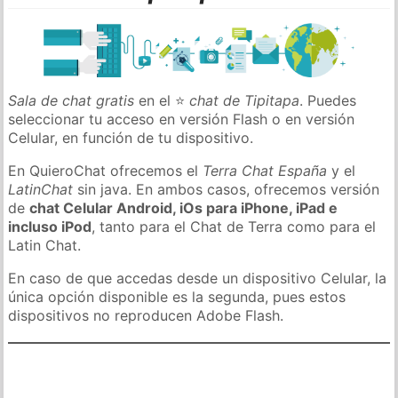
Sala de chat gratis
en el ⭐
chat de Tipitapa
. Puedes
seleccionar tu acceso en versión Flash o en versión
Celular, en función de tu dispositivo.
En QuieroChat ofrecemos el
Terra Chat España
y el
LatinChat
sin java. En ambos casos, ofrecemos versión
de
chat Celular Android, iOs para iPhone, iPad e
incluso iPod
, tanto para el Chat de Terra como para el
Latin Chat.
En caso de que accedas desde un dispositivo Celular, la
única opción disponible es la segunda, pues estos
dispositivos no reproducen Adobe Flash.