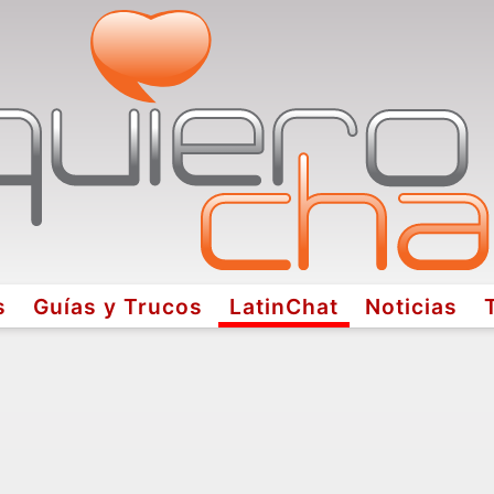
s
Guías y Trucos
LatinChat
Noticias