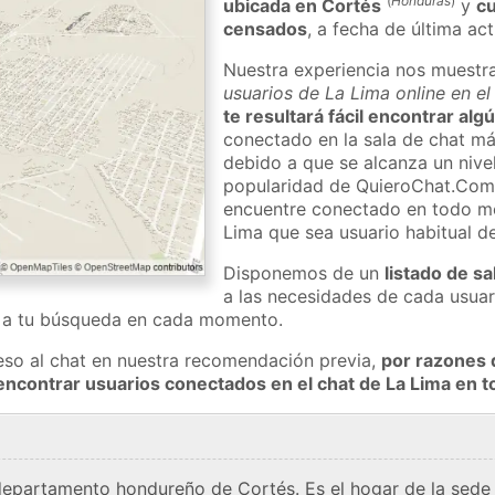
(
Honduras
)
ubicada en Cortés
y
cu
censados
, a fecha de última ac
Nuestra experiencia nos muestr
usuarios de La Lima online en e
te resultará fácil encontrar alg
conectado en la sala de chat má
debido a que se alcanza un nivel
popularidad de QuieroChat.Com
encuentre conectado en todo m
Lima que sea usuario habitual d
Disponemos de un
listado de sa
a las necesidades de cada usuar
a a tu búsqueda en cada momento.
eso al chat en nuestra recomendación previa,
por razones 
encontrar usuarios conectados en el chat de La Lima en
departamento hondureño de Cortés. Es el hogar de la sede 