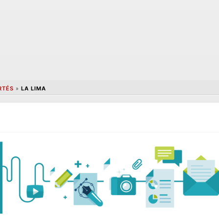
RTÉS
»
LA LIMA