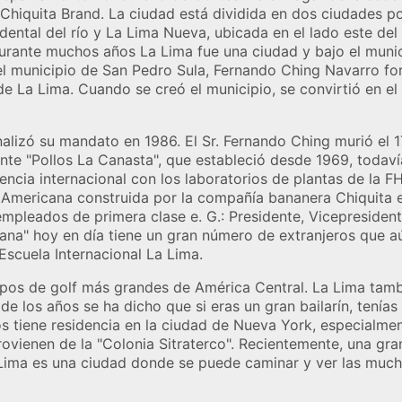
Chiquita Brand. La ciudad está dividida en dos ciudades p
idental del río y La Lima Nueva, ubicada en el lado este del
rante muchos años La Lima fue una ciudad y bajo el munic
l municipio de San Pedro Sula, Fernando Ching Navarro fo
 de La Lima. Cuando se creó el municipio, se convirtió en 
nalizó su mandato en 1986. El Sr. Fernando Ching murió el 
nte "Pollos La Canasta", que estableció desde 1969, todaví
encia internacional con los laboratorios de plantas de la 
 Americana construida por la compañía bananera Chiquita 
mpleados de primera clase e. G.: Presidente, Vicepresident
a" hoy en día tiene un gran número de extranjeros que aún
 Escuela Internacional La Lima.
mpos de golf más grandes de América Central. La Lima tamb
de los años se ha dicho que si eras un gran bailarín, tenía
s tiene residencia en la ciudad de Nueva York, especialmen
ovienen de la "Colonia Sitraterco". Recientemente, una gr
Lima es una ciudad donde se puede caminar y ver las much