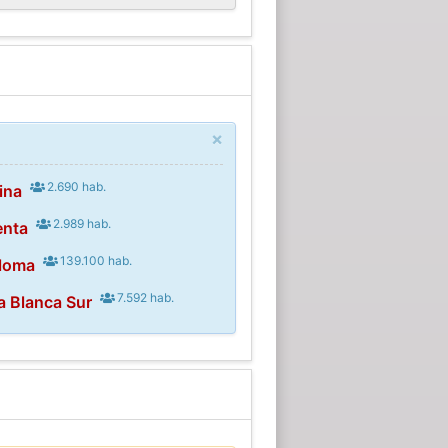
×
2.690 hab.
ina
2.989 hab.
enta
139.100 hab.
loma
7.592 hab.
a Blanca Sur