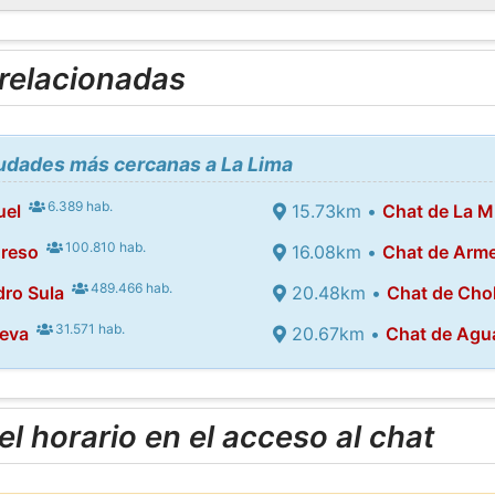
 relacionadas
iudades más cercanas a La Lima
6.389 hab.
uel
15.73km •
Chat de La M
100.810 hab.
greso
16.08km •
Chat de Arm
489.466 hab.
dro Sula
20.48km •
Chat de Cho
31.571 hab.
ueva
20.67km •
Chat de Agu
l horario en el acceso al chat