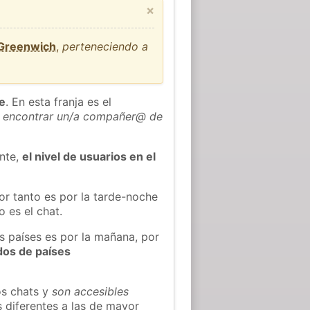
×
 Greenwich
,
perteneciendo a
he
. En esta franja es el
 encontrar un/a compañer@ de
ente,
el nivel de usuarios en el
or tanto es por la tarde-noche
 es el chat.
s países es por la mañana, por
dos de países
os chats y
son accesibles
s diferentes a las de mayor