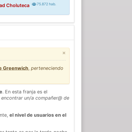
75.872 hab.
ad Choluteca
×
de Greenwich
,
perteneciendo
he
. En esta franja es el
 encontrar un/a compañer@ de
ente,
el nivel de usuarios en el
or tanto es por la tarde-noche