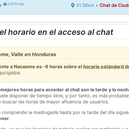
3.679 hab.
e
41.38km •
Chat de Ciud
l horario en el acceso al chat
me, Valle en Honduras
iente a Nacaome es -6 horas sobre el
horario estándard 
gucigalpa
.
 mejores horas para acceder al chat son la tarde y la noc
ele disponer de tiempo libre, y por tanto,
es más probable
 buscar las horas de mayor afluencia de usuarios.
e comprende la madrugada hasta por la tarde del día sigui
enor
.
do, ya que los horarios de trabajo suelen ser matinales y p