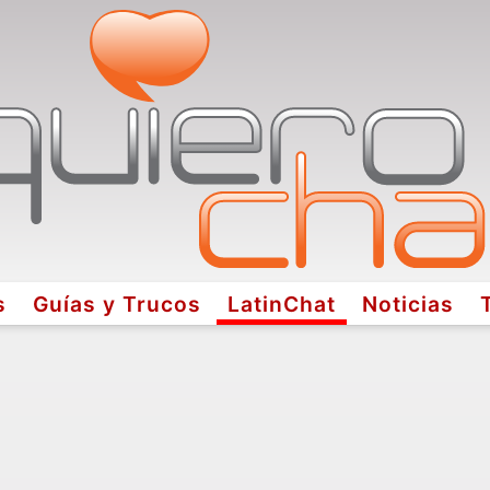
s
Guías y Trucos
LatinChat
Noticias