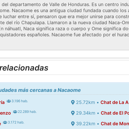
 del departamento de Valle de Honduras. Es un centro indus
caome. Nacaome es una antigua ciudad fundada cuando los 
e luchar entre sí, pensaron que era mejor unirse para cons
este del río Chapulapa. Llamaron a la nueva ciudad Naca-Om
En náhuatl, Naca significa raza o cuerpo y Ome significa d
nquistadores españoles. Nacaome fue afectado por el hura
 relacionadas
ciudades más cercanas a Nacaome
3.196 hab.
ía
25.72km •
Chat de La A
22.289 hab.
renzo
29.34km •
Chat de El P
3.172 hab.
e
39.22km •
Chat de Mon