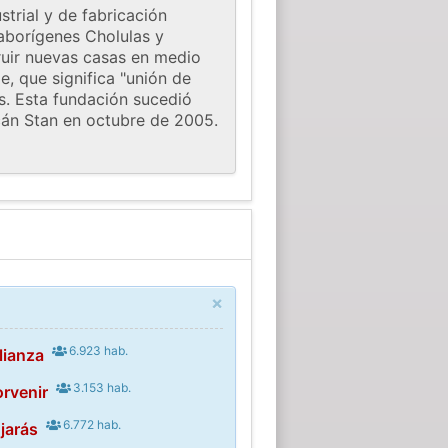
trial y de fabricación
aborígenes Cholulas y
truir nuevas casas en medio
e, que significa "unión de
os. Esta fundación sucedió
cán Stan en octubre de 2005.
×
6.923 hab.
lianza
3.153 hab.
orvenir
6.772 hab.
jarás