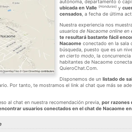
autónoma, departamento ó capit
(
Honduras
)
ubicada en Valle
y
cue
censados
, a fecha de última ac
Nuestra experiencia nos muestr
usuarios de Nacaome online en 
te resultará bastante fácil enc
Nacaome
conectado en la sala 
búsqueda, puesto que es un nivel
en cierto modo
, la concurrencia
habitantes de Nacaome conecta
QuieroChat.Com.
Disponemos de un
listado de sa
rio. Por tanto, te mostramos el link al chat que más se a
eso al chat en nuestra recomendación previa,
por razones 
 encontrar usuarios conectados en el chat de Nacaome 
e