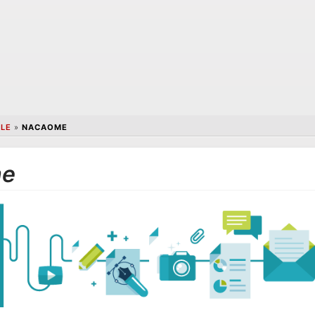
LLE
»
NACAOME
me