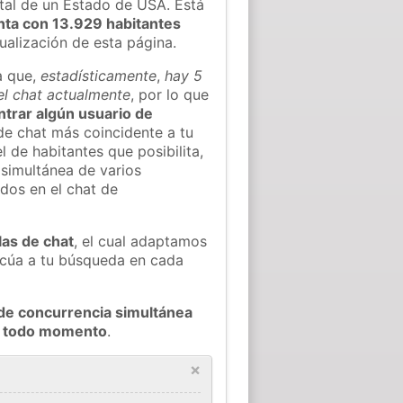
al de un Estado de USA. Está
nta con 13.929 habitantes
tualización de esta página.
a que,
estadísticamente
,
hay 5
el chat actualmente
, por lo que
ontrar algún usuario de
de chat más coincidente a tu
 de habitantes que posibilita,
 simultánea de varios
dos en el chat de
las de chat
, el cual adaptamos
decúa a tu búsqueda en cada
de concurrencia simultánea
en todo momento
.
×