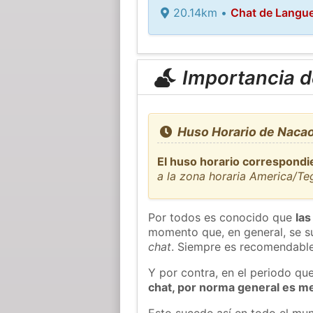
20.14km •
Chat de Langu
Importancia de
Huso Horario de Nacao
El huso horario correspond
a la zona horaria America/Te
Por todos es conocido que
las
momento que, en general, se su
chat
. Siempre es recomendable
Y por contra, en el periodo qu
chat, por norma general es m
Esto sucede así en todo el mun