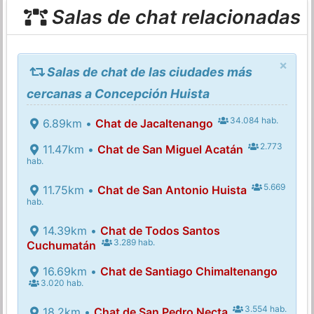
Salas de chat relacionadas
×
Salas de chat de las ciudades más
cercanas a Concepción Huista
34.084 hab.
6.89km •
Chat de Jacaltenango
2.773
11.47km •
Chat de San Miguel Acatán
hab.
5.669
11.75km •
Chat de San Antonio Huista
hab.
14.39km •
Chat de Todos Santos
3.289 hab.
Cuchumatán
16.69km •
Chat de Santiago Chimaltenango
3.020 hab.
3.554 hab.
18.2km •
Chat de San Pedro Necta