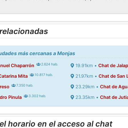
 relacionadas
ciudades más cercanas a Monjas
2.624 hab.
nuel Chaparrón
19.91km •
Chat de Jala
10.817 hab.
Catarina Mita
21.97km •
Chat de San 
7.350 hab.
greso
23.29km •
Chat de Agu
3.302 hab.
dro Pinula
23.35km •
Chat de Juti
l horario en el acceso al chat