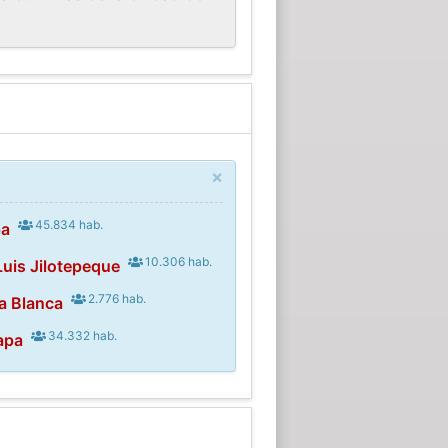
×
45.834 hab.
pa
10.306 hab.
Luis Jilotepeque
2.776 hab.
a Blanca
34.332 hab.
apa