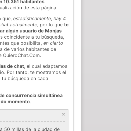
n 10.351 habitantes
tualización de esta página.
a que,
estadísticamente
,
hay 4
 chat actualmente
, por lo que
te
rar algún usuario de Monjas
s coincidente a tu búsqueda,
ntes que posibilita,
en cierto
ea de varios habitantes de
de QuieroChat.Com.
las de chat
, el cual adaptamos
io. Por tanto, te mostramos el
a tu búsqueda en cada
de concurrencia simultánea
 todo momento
.
×
 50 millas de la ciudad de