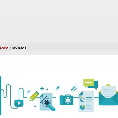
LAPA
»
MONJAS