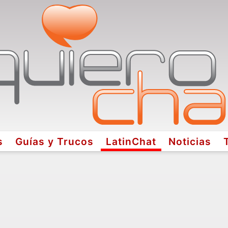
s
Guías y Trucos
LatinChat
Noticias