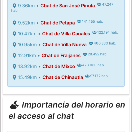
47.247
9.36km •
Chat de San José Pinula
hab.
141.455 hab.
9.52km •
Chat de Petapa
122.194 hab.
10.47km •
Chat de Villa Canales
406.830 hab.
10.95km •
Chat de Villa Nueva
28.492 hab.
12.91km •
Chat de Fraijanes
473.080 hab.
13.92km •
Chat de Mixco
97.172 hab.
15.49km •
Chat de Chinautla
Importancia del horario en
el acceso al chat