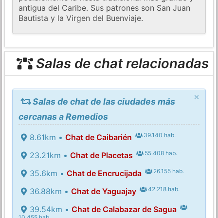
antigua del Caribe. Sus patrones son San Juan
Bautista y la Virgen del Buenviaje.
Salas de chat relacionadas
×
Salas de chat de las ciudades más
cercanas a Remedios
39.140 hab.
8.61km •
Chat de Caibarién
55.408 hab.
23.21km •
Chat de Placetas
26.155 hab.
35.6km •
Chat de Encrucijada
42.218 hab.
36.88km •
Chat de Yaguajay
39.54km •
Chat de Calabazar de Sagua
10.455 hab.