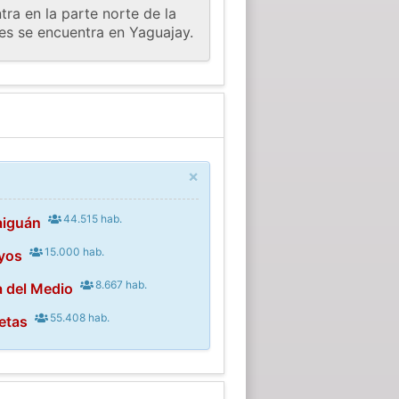
tra en la parte norte de la
nes se encuentra en Yaguajay.
×
44.515 hab.
aiguán
15.000 hab.
yos
8.667 hab.
a del Medio
55.408 hab.
etas