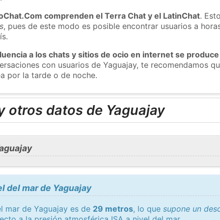
roChat.Com comprenden el Terra Chat y el LatinChat
. Est
s
, pues de este modo es posible encontrar usuarios a hora
ís.
luencia a los chats y sitios de ocio en internet se produce
nversaciones con usuarios de Yaguajay, te recomendamos qu
a por la tarde o de noche.
y otros datos de Yaguajay
aguajay
el del mar de Yaguajay
del mar de Yaguajay es de
29 metros
, lo que
supone un desc
ecto a la presión atmosférica
ISA
a nivel del mar.