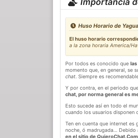
Importancia de
Huso Horario de Yaguaj
El huso horario correspondi
a la zona horaria America/H
Por todos es conocido que
las
momento que, en general, se su
chat
. Siempre es recomendable
Y por contra, en el periodo qu
chat, por norma general es m
Esto sucede así en todo el mun
cuando los usuarios disponen d
Ten en cuenta que internet es 
noche, ó madrugada… Debido 
en el sitio de QuieroChat.Co