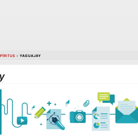
PÍRITUS
»
YAGUAJAY
y