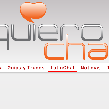
s
Guías y Trucos
LatinChat
Noticias