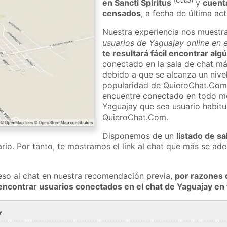
(
Cuba
)
en Sancti Spíritus
y
cuent
censados
, a fecha de última ac
Nuestra experiencia nos muestr
usuarios de Yaguajay online en 
te resultará fácil encontrar al
conectado en la sala de chat má
debido a que se alcanza un nivel
popularidad de QuieroChat.Com
encuentre conectado en todo m
Yaguajay que sea usuario habitu
QuieroChat.Com.
Disponemos de un
listado de sa
rio. Por tanto, te mostramos el link al chat que más se a
eso al chat en nuestra recomendación previa,
por razones 
encontrar usuarios conectados en el chat de Yaguajay e
y