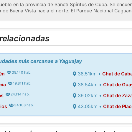
eblo en la provincia de Sancti Spíritus de Cuba. Se encuen
ía de Buena Vista hacia el norte. El Parque Nacional Cagua
 relacionadas
iudades más cercanas a Yaguajay
39.140 hab.
én
38.51km •
Chat de Cab
19.811 hab.
cia
38.54km •
Chat de Gua
24.114 hab.
as
39.02km •
Chat de Zaz
34.108 hab.
ios
43.05km •
Chat de Plac