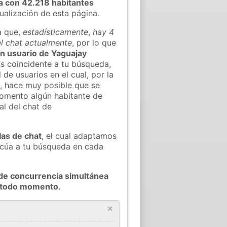
a con 42.218 habitantes
tualización de esta página.
a que,
estadísticamente
,
hay 4
el chat actualmente
, por lo que
gún usuario de Yaguajay
s coincidente a tu búsqueda,
 de usuarios en el cual, por la
, hace muy posible que se
omento algún habitante de
al del chat de
las de chat
, el cual adaptamos
decúa a tu búsqueda en cada
de concurrencia simultánea
n todo momento
.
×