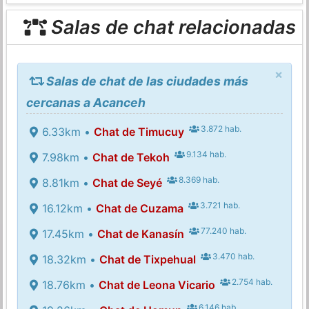
Salas de chat relacionadas
×
Salas de chat de las ciudades más
cercanas a Acanceh
3.872 hab.
6.33km •
Chat de Timucuy
9.134 hab.
7.98km •
Chat de Tekoh
8.369 hab.
8.81km •
Chat de Seyé
3.721 hab.
16.12km •
Chat de Cuzama
77.240 hab.
17.45km •
Chat de Kanasín
3.470 hab.
18.32km •
Chat de Tixpehual
2.754 hab.
18.76km •
Chat de Leona Vicario
6.146 hab.