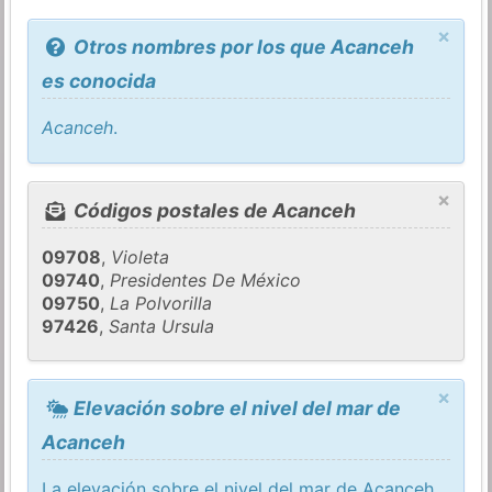
×
Otros nombres por los que Acanceh
es conocida
Acanceh
.
×
Códigos postales de Acanceh
09708
,
Violeta
09740
,
Presidentes De México
09750
,
La Polvorilla
97426
,
Santa Ursula
×
Elevación sobre el nivel del mar de
Acanceh
La elevación sobre el nivel del mar de Acanceh